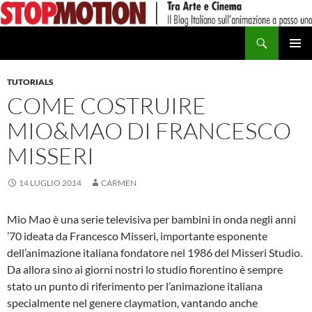
Vai
al
Cerca
contenuto
MENU
PRINCI
TUTORIALS
COME COSTRUIRE
MIO&MAO DI FRANCESCO
MISSERI
14 LUGLIO 2014
CARMEN
Mio Mao è una serie televisiva per bambini in onda negli anni
’70 ideata da Francesco Misseri, importante esponente
dell’animazione italiana fondatore nel 1986 del Misseri Studio.
Da allora sino ai giorni nostri lo studio fiorentino è sempre
stato un punto di riferimento per l’animazione italiana
specialmente nel genere claymation, vantando anche