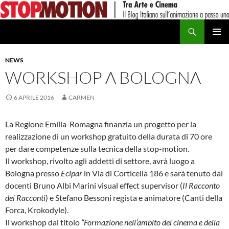
Vai
al
Cerca
contenuto
MENU
PRINCI
NEWS
WORKSHOP A BOLOGNA
6 APRILE 2016
CARMEN
La Regione Emilia-Romagna finanzia un progetto per la
realizzazione di un workshop gratuito della durata di 70 ore
per dare competenze sulla tecnica della stop-motion.
Il workshop, rivolto agli addetti di settore, avrà luogo a
Bologna presso
Ecipar
in Via di Corticella 186 e sarà tenuto dai
docenti Bruno Albi Marini visual effect supervisor (
Il Racconto
dei Racconti
) e Stefano Bessoni regista e animatore (Canti della
Forca, Krokodyle).
Il workshop dal titolo
“Formazione nell’ambito del cinema e della