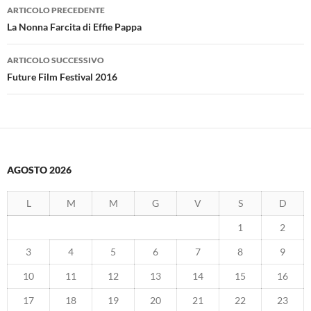
Navigazione
ARTICOLO PRECEDENTE
articolo
La Nonna Farcita di Effie Pappa
ARTICOLO SUCCESSIVO
Future Film Festival 2016
AGOSTO 2026
L
M
M
G
V
S
D
1
2
3
4
5
6
7
8
9
10
11
12
13
14
15
16
17
18
19
20
21
22
23