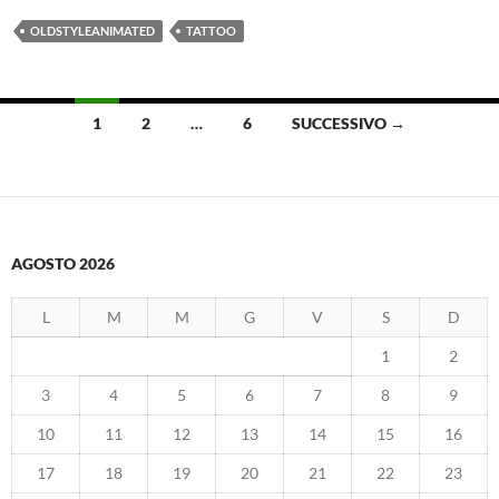
OLDSTYLEANIMATED
TATTOO
Navigazione
1
2
…
6
SUCCESSIVO →
articoli
AGOSTO 2026
L
M
M
G
V
S
D
1
2
3
4
5
6
7
8
9
10
11
12
13
14
15
16
17
18
19
20
21
22
23