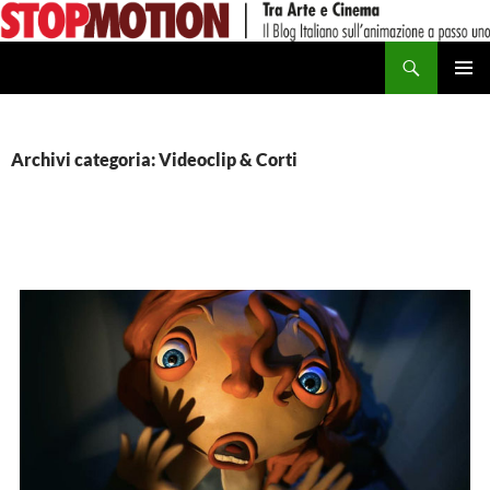
Vai
al
Cerca
contenuto
MENU
PRINCI
Archivi categoria: Videoclip & Corti