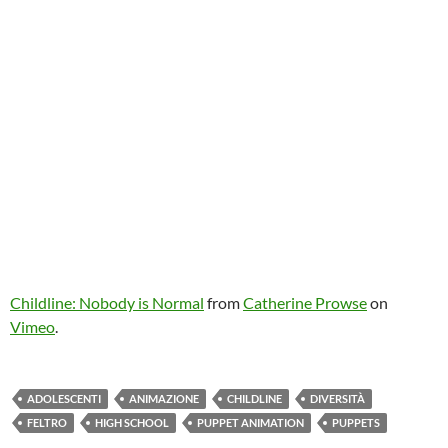
Childline: Nobody is Normal
from
Catherine Prowse
on
Vimeo
.
ADOLESCENTI
ANIMAZIONE
CHILDLINE
DIVERSITÀ
FELTRO
HIGH SCHOOL
PUPPET ANIMATION
PUPPETS