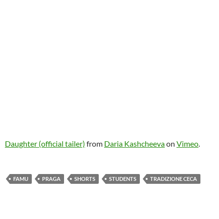
Daughter (official tailer)
from
Daria Kashcheeva
on
Vimeo
.
FAMU
PRAGA
SHORTS
STUDENTS
TRADIZIONE CECA