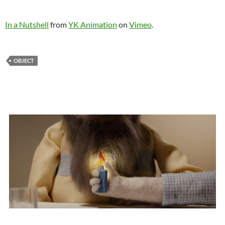
In a Nutshell
from
YK Animation
on
Vimeo
.
OBJECT