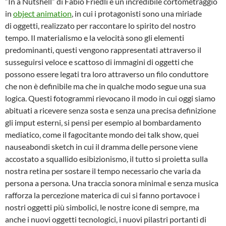
“In a Nutshell” di Fabio Friedli è un incredibile cortometraggio
in
object animation
, in cui i protagonisti sono una miriade
di oggetti, realizzato per raccontare lo spirito del nostro
tempo. Il materialismo e la velocità sono gli elementi
predominanti, questi vengono rappresentati attraverso il
susseguirsi veloce e scattoso di immagini di oggetti che
possono essere legati tra loro attraverso un filo conduttore
che non è definibile ma che in qualche modo segue una sua
logica. Questi fotogrammi rievocano il modo in cui oggi siamo
abituati a ricevere senza sosta e senza una precisa definizione
gli imput esterni, si pensi per esempio al bombardamento
mediatico, come il fagocitante mondo dei talk show, quei
nauseabondi sketch in cui il dramma delle persone viene
accostato a squallido esibizionismo, il tutto si proietta sulla
nostra retina per sostare il tempo necessario che varia da
persona a persona. Una traccia sonora minimal e senza musica
rafforza la percezione materica di cui si fanno portavoce i
nostri oggetti più simbolici, le nostre icone di sempre, ma
anche i nuovi oggetti tecnologici, i nuovi pilastri portanti di