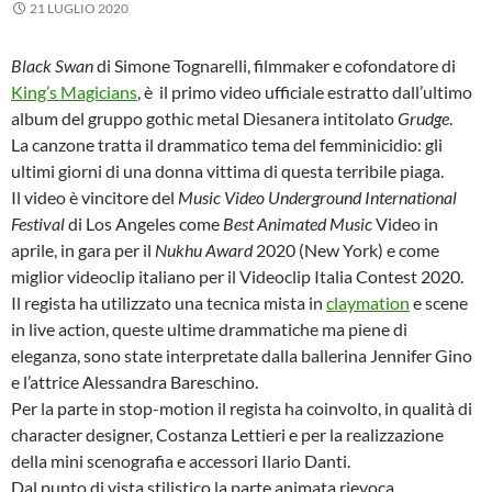
21 LUGLIO 2020
Black Swan
di Simone Tognarelli, filmmaker e cofondatore di
King’s Magicians
, è il primo video ufficiale estratto dall’ultimo
album del gruppo gothic metal Diesanera intitolato
Grudge
.
La canzone tratta il drammatico tema del femminicidio: gli
ultimi giorni di una donna vittima di questa terribile piaga.
Il video è vincitore del
Music Video Underground International
Festival
di Los Angeles come
Best Animated Music
Video in
aprile, in gara per il
Nukhu Award
2020 (New York) e come
miglior videoclip italiano per il Videoclip Italia Contest 2020.
Il regista ha utilizzato una tecnica mista in
claymation
e scene
in live action, queste ultime drammatiche ma piene di
eleganza, sono state interpretate dalla ballerina Jennifer Gino
e l’attrice Alessandra Bareschino.
Per la parte in stop-motion il regista ha coinvolto, in qualità di
character designer, Costanza Lettieri e per la realizzazione
della mini scenografia e accessori Ilario Danti.
Dal punto di vista stilistico la parte animata rievoca