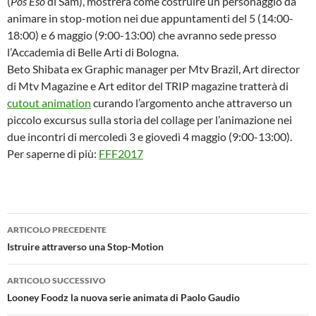
(
Pos Eso
di Sam), mostrerà come costruire un personaggio da
animare in stop-motion nei due appuntamenti del 5 (14:00-
18:00) e 6 maggio (9:00-13:00) che avranno sede presso
l’Accademia di Belle Arti di Bologna.
Beto Shibata ex Graphic manager per Mtv Brazil, Art director
di Mtv Magazine e Art editor del TRIP magazine tratterà di
cutout animation
curando l’argomento anche attraverso un
piccolo excursus sulla storia del collage per l’animazione nei
due incontri di mercoledì 3 e giovedì 4 maggio (9:00-13:00).
Per saperne di più:
FFF2017
Navigazione
ARTICOLO PRECEDENTE
articolo
Istruire attraverso una Stop-Motion
ARTICOLO SUCCESSIVO
Looney Foodz la nuova serie animata di Paolo Gaudio