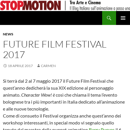
Vai
al
Cerca
contenuto
MENU
PRINCI
NEWS
FUTURE FILM FESTIVAL
2017
18 APRILE 2017
CARMEN
Si terrà dal 2 al 7 maggio 2017 il Future Film Festival che
quest’anno dedicherà la sua XIX edizione al personaggio
animato.
Character Wow! è
così che chiama il tema l’evento
bolognese tra i più importanti in Italia dedicato all’animazione
e alle nuove tecnologie.
Come di consueto il Festival organizza anche quest’anno dei
workshop interessanti, in special modo vi segnalo quello
tenuto dal maestro della puppet animation
Barry Purves
il 6