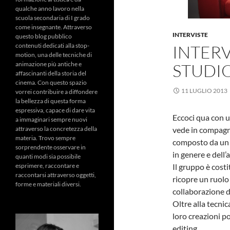
qualche anno lavoro nella
scuola secondaria di I grado
come insegnante. Attraverso
INTERVISTE
questo blog pubblico
contenuti dedicati alla stop-
INTER
motion, una delle tecniche di
animazione più antiche e
STUDI
affascinanti della storia del
cinema. Con questo spazio
11 LUGLIO 2013
vorrei contribuire a diffondere
la bellezza di questa forma
espressiva, capace di dare vita
Eccoci qua con un
a immaginari sempre nuovi
attraverso la concretezza della
vede in compagn
materia. Trovo sempre
composto da un e
sorprendente osservare in
in genere e dell
quanti modi sia possibile
esprimere, raccontare e
Il gruppo è costi
raccontarsi attraverso oggetti,
ricopre un ruolo
forme e materiali diversi.
collaborazione d
Oltre alla tecnic
loro creazioni po
editing.