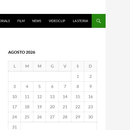
ORIALS
FILM
NEWS
VIDEOCLIP
LA STORIA
AGOSTO 2026
L
M
M
G
V
S
D
1
2
3
4
5
6
7
8
9
10
11
12
13
14
15
16
17
18
19
20
21
22
23
24
25
26
27
28
29
30
31