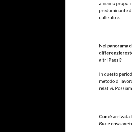
amiamo proporre
predominante di 
dalle altre.
Nel panorama de
differenziereste
altri Paesi?
In questo period
metodo di lavoro 
relativi. Possia
Com’è arrivata 
Box
e cosa avete