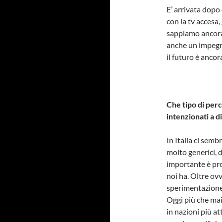
E’ arrivata dopo 
con la tv accesa,
sappiamo ancor
anche un impegn
il futuro è ancor
Che tipo di perc
intenzionati a d
In Italia ci semb
molto generici, 
importante è pro
noi ha. Oltre ov
sperimentazione
Oggi più che mai
in nazioni più a