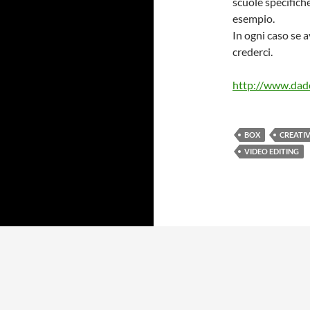
scuole specifich
esempio.
In ogni caso se a
crederci.
http://www.dad
BOX
CREATIV
VIDEO EDITING
Privacy Policy
Proudly powered by WordPress