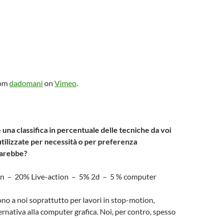
om
dadomani
on
Vimeo
.
una classifica in percentuale delle tecniche da voi
ilizzate per necessità o per preferenza
 sarebbe?
n – 20% Live-action – 5% 2d – 5 % computer
lgono a noi soprattutto per lavori in stop-motion,
rnativa alla computer grafica. Noi, per contro, spesso