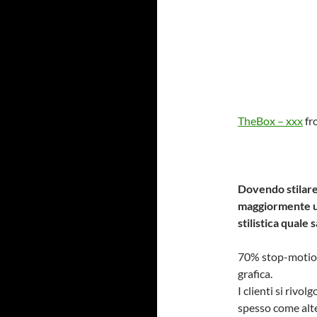
TheBox – xxx
fr
Dovendo stilare 
maggiormente ut
stilistica quale
70% stop-motio
grafica.
I clienti si rivo
spesso come alte