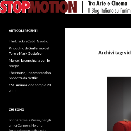
Vai
al
contenuto
Cerca
ARTICOLI RECENTI
The Black reCat di Gaudio
Pinocchio di Guillermo del
Archivi tag: vi
Toro e Mark Gustafson
Marcel, la conchiglia con le
scarpe
The House, una stopmotion
prodotta da Netflix
CSC Animazione compie 20
anni
CHI SONO
Sono Carmela Russo, per gli
amici Carmen. Ho una
formazione artistica e da