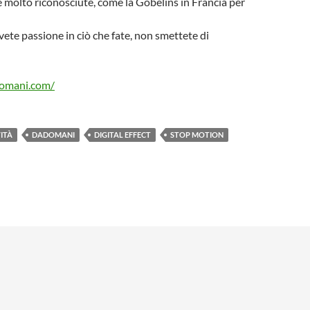
e molto riconosciute, come la Gobelins in Francia per
vete passione in ciò che fate, non smettete di
omani.com/
ITÀ
DADOMANI
DIGITAL EFFECT
STOP MOTION