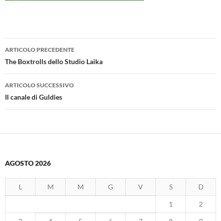
Navigazione
ARTICOLO PRECEDENTE
articolo
The Boxtrolls dello Studio Laika
ARTICOLO SUCCESSIVO
Il canale di Guldies
AGOSTO 2026
L
M
M
G
V
S
D
1
2