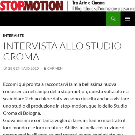
Vai
al
Cerca
contenuto
MENU
PRINCI
INTERVISTE
INTERVISTA ALLO STUDIO
CROMA
28 GENNAIO 2015
CARMEN
Eccomi qui pronta a raccontarvi la mia bellissima nuova
conoscenza nel campo della stop-motion, questa volta oltre a
scambiare 2 chiacchiere dal vivo sono riuscita anche a visitare
uno studio di produzione in stop-motion, quello dello Studio
Croma di Bologna.
Giovanissimi e con tanta voglia di fare, mi hanno mostrato il
loro mondo e le loro creature. Abilissimi nella costruzione di
personaggi in silicone, questi ragazzi hanno cominciato per