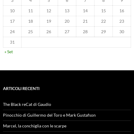
3
4
5
6
7
8
9
10
11
12
13
14
15
16
17
18
19
20
21
22
23
24
25
26
27
28
29
30
31
« Set
ARTICOLI RECENTI
The Black reCat di Gaudio
Pinocchio di Guillermo del Toro e Mark Gustafson
Marcel, la conchiglia con le scarpe