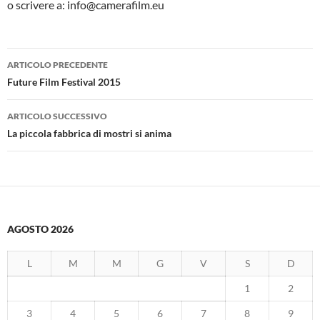
o scrivere a: info@camerafilm.eu
Navigazione
ARTICOLO PRECEDENTE
articolo
Future Film Festival 2015
ARTICOLO SUCCESSIVO
La piccola fabbrica di mostri si anima
AGOSTO 2026
L
M
M
G
V
S
D
1
2
3
4
5
6
7
8
9