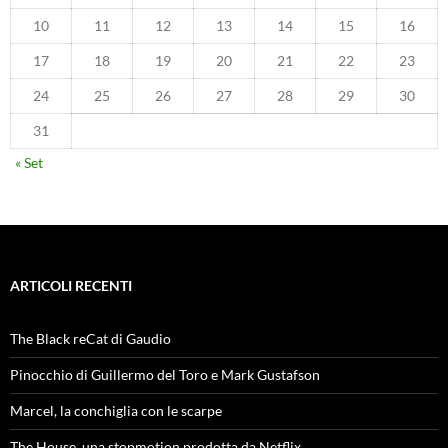
10
11
12
13
14
15
16
17
18
19
20
21
22
23
24
25
26
27
28
29
30
31
« Set
ARTICOLI RECENTI
The Black reCat di Gaudio
Pinocchio di Guillermo del Toro e Mark Gustafson
Marcel, la conchiglia con le scarpe
The House, una stopmotion prodotta da Netflix