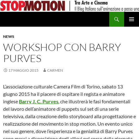
Vai
al
Cerca
contenuto
MENU
PRINCI
NEWS
WORKSHOP CON BARRY
PURVES
17 MAGGIO 2015
CARMEN
L’associazione culturale Camera Film di Torino, sabato 13
giugno 2015 ha il piacere di ospitare il regista e animatore
inglese
Barry J. C. Purves
, che illustrerà le fasi fondamentali
del lavoro dell’animatore di puppets sul set di una serie
televisiva, dalla creazione dello storyboard alla progettazione e
realizzazione del movimento in stop motion. Un evento unico
nel suo genere, dove l’esperienza e la genialità di Barry Purves
sono messi a disposizione degli allievi nel corso della giornata