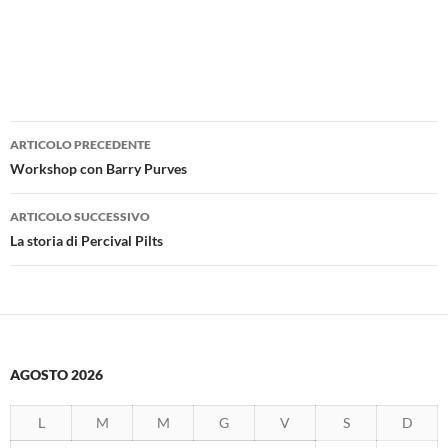
Navigazione
ARTICOLO PRECEDENTE
articolo
Workshop con Barry Purves
ARTICOLO SUCCESSIVO
La storia di Percival Pilts
AGOSTO 2026
L
M
M
G
V
S
D