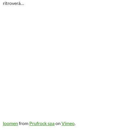
ritroverà…
loomen
from
Prufrock spa
on
Vimeo
.