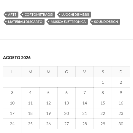
ARTE
CORTOMETRAGGI
LUOGHI DISMESSI
MATERIALI DI SCARTO
MUSICA ELETTRONICA
SOUND DESIGN
AGOSTO 2026
L
M
M
G
V
S
D
1
2
3
4
5
6
7
8
9
10
11
12
13
14
15
16
17
18
19
20
21
22
23
24
25
26
27
28
29
30