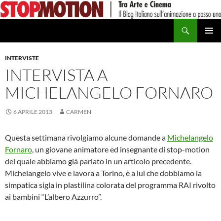
Vai
al
Cerca
contenuto
MENU
PRINCI
INTERVISTE
INTERVISTA A
MICHELANGELO FORNARO
6 APRILE 2013
CARMEN
Questa settimana rivolgiamo alcune domande a
Michelangelo
Fornaro
, un giovane animatore ed insegnante di stop-motion
del quale abbiamo già parlato in un articolo precedente.
Michelangelo vive e lavora a Torino, è a lui che dobbiamo la
simpatica sigla in plastilina colorata del programma RAI rivolto
ai bambini “L’albero Azzurro”.