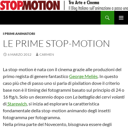
Vai
al
Cerca
contenuto
MENU
PRINCI
I PRIMI ANIMATORI
LE PRIME STOP-MOTION
6 MARZO 2012
CARMEN
La stop-motion è nata con il cinema grazie alle produzioni del
primo regista di genere fantastico
George Meliès
. In questo
caso più che di passo uno si parla di pixilation dove il criterio
base non è il timing dei fotogrammi basato sul principio di 24 o
16 ftg/s. Solo un decennio dopo con
La battaglia dei cervi volanti
di
Starewich
, si inizia ad esplorare la caratteristica
fondamentale della stop-motion animando degli insetti
fotogramma per fotogramma.
Nella prima parte del Novecento, bisognava essere degli