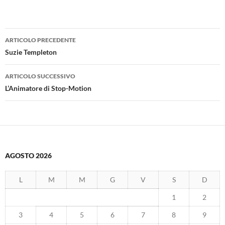
Navigazione
ARTICOLO PRECEDENTE
articolo
Suzie Templeton
ARTICOLO SUCCESSIVO
L’Animatore di Stop-Motion
AGOSTO 2026
L
M
M
G
V
S
D
1
2
3
4
5
6
7
8
9