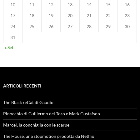
10
11
12
13
14
15
16
17
18
19
20
21
22
23
24
25
26
27
28
29
30
31
« Set
ARTICOLI RECENTI
The Black reCat di Gaudio
Pinocchio di Guillermo del Toro e Mark Gustafson
Marcel, la conchiglia con le scarpe
The House, una stopmotion prodotta da Netflix