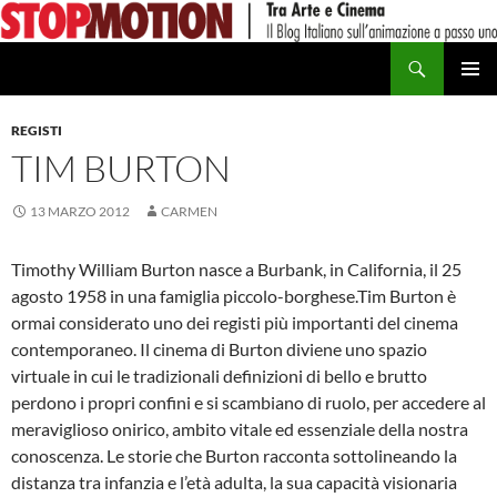
Vai
al
Cerca
contenuto
MENU
PRINCI
REGISTI
TIM BURTON
13 MARZO 2012
CARMEN
Timothy William Burton nasce a Burbank, in California, il 25
agosto 1958 in una famiglia piccolo-borghese.Tim Burton è
ormai considerato uno dei registi più importanti del cinema
contemporaneo. Il cinema di Burton diviene uno spazio
virtuale in cui le tradizionali definizioni di bello e brutto
perdono i propri confini e si scambiano di ruolo, per accedere al
meraviglioso onirico, ambito vitale ed essenziale della nostra
conoscenza. Le storie che Burton racconta sottolineando la
distanza tra infanzia e l’età adulta, la sua capacità visionaria