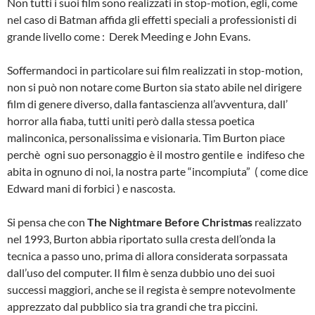
Non tutti i suoi film sono realizzati in stop-motion, egli, come
nel caso di Batman affida gli effetti speciali a professionisti di
grande livello come : Derek Meeding e John Evans.
Soffermandoci in particolare sui film realizzati in stop-motion,
non si può non notare come Burton sia stato abile nel dirigere
film di genere diverso, dalla fantascienza all’avventura, dall’
horror alla fiaba, tutti uniti però dalla stessa poetica
malinconica, personalissima e visionaria. Tim Burton piace
perchè ogni suo personaggio è il mostro gentile e indifeso che
abita in ognuno di noi, la nostra parte “incompiuta” ( come dice
Edward mani di forbici ) e nascosta.
Si pensa che con
The Nightmare Before Christmas
realizzato
nel 1993, Burton abbia riportato sulla cresta dell’onda la
tecnica a passo uno, prima di allora considerata sorpassata
dall’uso del computer. Il film è senza dubbio uno dei suoi
successi maggiori, anche se il regista è sempre notevolmente
apprezzato dal pubblico sia tra grandi che tra piccini.